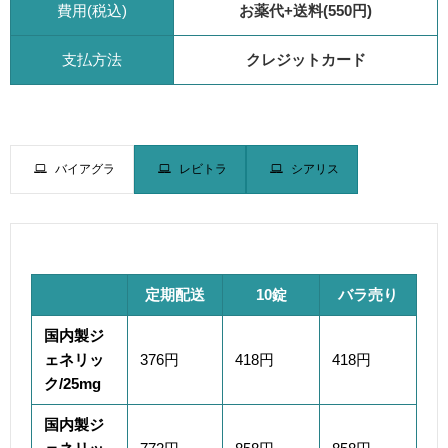
費用(税込)
お薬代+送料(550円)
支払方法
クレジットカード
バイアグラ
レビトラ
シアリス
定期配送
10錠
バラ売り
国内製ジ
ェネリッ
376
円
418円
418円
ク/25mg
国内製ジ