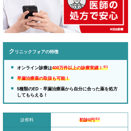
ク
リニックフォアの特徴
※1
オンライン診療は
4
00万件以上の診療実績！
早漏治療薬の取扱も可能！
5種類のED・早漏治療薬から自分に合った薬を処方
してもらえる！
※2
診察料
初診0円