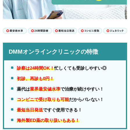
DMMオンラインクリニックの特徴
診察は24時間OK！
忙しくても受診しやすい◎
初診、再診も0円！
薬代は
業界最安値水準
で治療が続けやすい！
コンビニで受け取りも可能
だからバレない！
最短当日発送
ですぐ使用できる！
海外製ED薬の取り扱いもある！