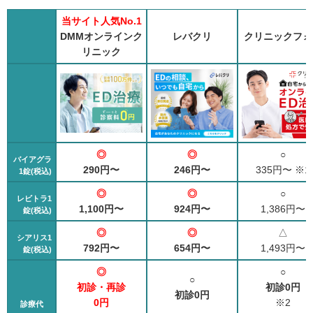
当サイト人気No.1
DMMオンラインク
レバクリ
クリニックフォ
リニック
◎
◎
○
バイアグラ
290円〜
246円〜
335円〜 ※1
1錠(税込)
◎
◎
○
レビトラ1
1,100円〜
924円〜
1,386円〜
錠(税込)
◎
◎
△
シアリス1
792円〜
654円〜
1,493円〜
錠(税込)
◎
○
○
初診・再診
初診0円
初診0円
0円
※2
診療代