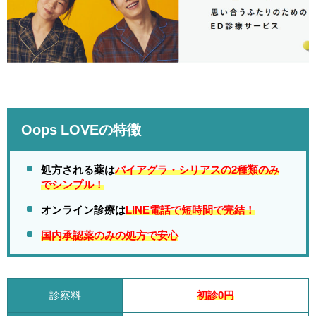
Oops LOVEの特徴
処方される薬は
バイアグラ・シリアスの2種類のみ
でシンプル！
オンライン診療は
LINE電話で短時間で完結！
国内承認薬のみの処方で安心
診察料
初診0円