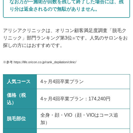
なお万が一施術が回数を残して終了した場合には、残
り分は返金されるので無駄がありません。
アリシアクリニックは、オリコン顧客満足度調査「脱毛ク
リニック」部門ランキング第3位
です。
人気のサロンをお
※
探しの方にはおすすめです。
※参考 https://life.oricon.co.jp/rank_depilation/clinic/
人気コース
4ヶ月4回卒業プラン
価格（税
4ヶ月4回卒業プラン：174,240円
込）
全身・顔・VIO（顔・VIOはコース追
脱毛部位
加）